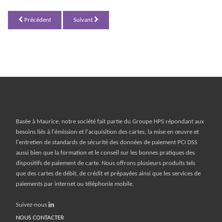
Précédent
Suivant
Basée à Maurice, notre société fait partie du
Groupe HPS répondant aux
besoins liés à l'émission et l'acquisition des cartes, la mise en œuvre et
l'entretien de standards de sécurité des données de paiement PCI DSS
aussi bien que la formation et le conseil sur les bonnes pratiques des
dispositifs de paiement de carte. Nous offrons plusieurs produits tels
que des cartes de débit, de crédit et prépayées ainsi que les services de
paiements par internet ou téléphonie mobile.
Suivez-nous
NOUS CONTACTER